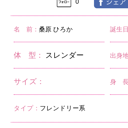
0
名 前：
桑原 ひろか
誕生
体 型：
スレンダー
出身
サイズ：
身 
タイプ：
フレンドリー系