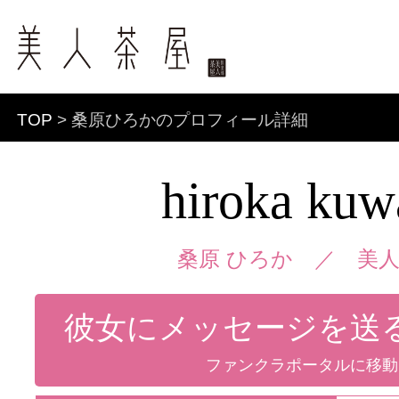
TOP
> 桑原ひろかのプロフィール詳細
hiroka kuw
桑原 ひろか ／
美人
彼女にメッセージを送
ファンクラポータルに移動