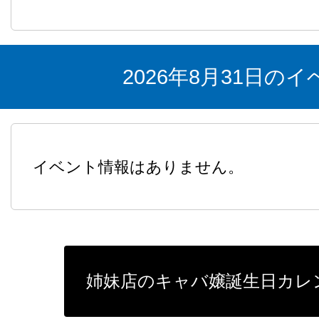
2026年8月31日の
イベント情報はありません。
姉妹店のキャバ嬢誕生日カレ