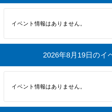
イベント情報はありません。
2026年8月19日の
イベント情報はありません。