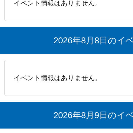
イベント情報はありません。
2026年8月8日の
イベント情報はありません。
2026年8月9日の