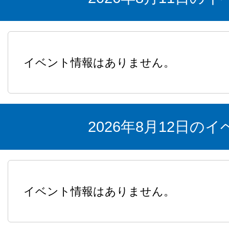
イベント情報はありません。
2026年8月12日の
イベント情報はありません。