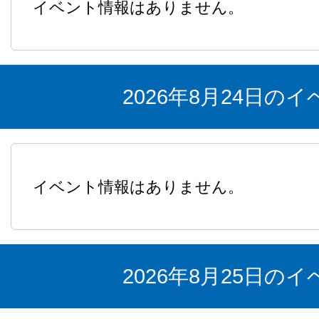
イベント情報はありません。
2026年8月24日の
イベント情報はありません。
2026年8月25日の