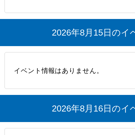
2026年8月15日の
イベント情報はありません。
2026年8月16日の