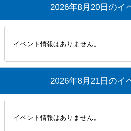
2026年8月20日の
イベント情報はありません。
2026年8月21日の
イベント情報はありません。