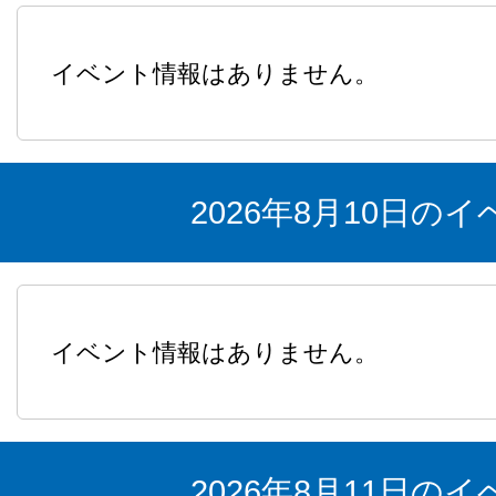
イベント情報はありません。
2026年8月10日の
イベント情報はありません。
2026年8月11日の